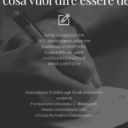
email:
info@unich.it
PEC:
ateneo@pec.unich.it
Partita IVA 01335970693
Codice IPA: uni_gdch
CASELLA POSTALE N.18
66100 CHIETI (CH)
Azienda per il Diritto agli Studi Universitari
unidav.it
Fondazione Università G. d'Annunzio
Museo Universitario Ud'A
Circolo Ricreativo Dannunziano