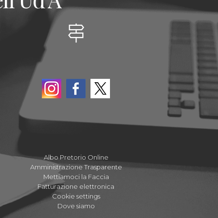
Albo Pretorio Online
Amministrazione Trasparente
Mettiamoci la Faccia
Fatturazione elettronica
Cookie settings
Dove siamo