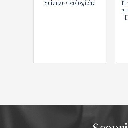
Scienze Geologiche
IT
20
Scopri