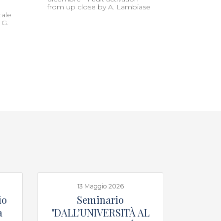
from up close by A. Lambiase
tale
 G.
13 Maggio 2026
io
Seminario
a
"DALL’UNIVERSITÀ AL