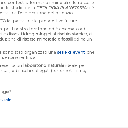
i e contesti si formano i minerali e le rocce, e
che lo studio della
GEOLOGIA PLANETARIA
si è
essato all’esplorazione dello spazio.
CI
del passato e le prospettive future.
o il nostro territorio ed è chiamato ad
i e dissesti
idrogeologici
, al
rischio sismico
, ai
oduzione di
risorse minerarie e fossili
ed ha un
e sono stati organizzati una
serie di eventi
che
icerca scientifica.
ppresenta un
laboratorio naturale
ideale per
i) ed i rischi collegati (terremoti, frane,
ologia?
strale
.