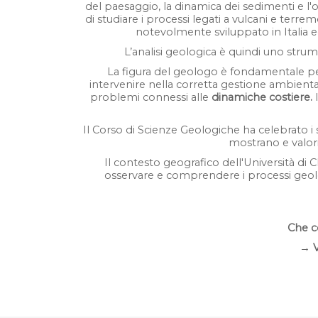
del paesaggio, la dinamica dei sedimenti e l'or
di studiare i processi legati a vulcani e terrem
notevolmente sviluppato in Italia ed
L’analisi geologica è quindi uno stru
La figura del geologo è fondamentale pe
intervenire nella corretta gestione ambiental
problemi connessi alle
dinamiche costiere.
I
Il Corso di Scienze Geologiche ha celebrato i
mostrano e valoriz
Il contesto geografico dell'Università di 
osservare e comprendere i processi geologic
Che co
→ Vai