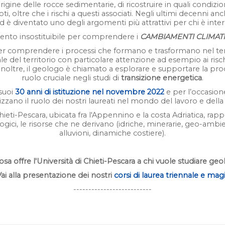
igine delle rocce sedimentarie, di ricostruire in quali condizion
oti, oltre che i rischi a questi associati. Negli ultimi decenni an
 è diventato uno degli argomenti più attrattivi per chi è inter
mento insostituibile per comprendere i
CAMBIAMENTI CLIMATI
r comprendere i processi che formano e trasformano nel temp
e del territorio con particolare attenzione ad esempio ai risch
noltre, il geologo è chiamato a esplorare e supportare la pr
ruolo cruciale negli studi di
transizione energetica
.
 suoi
30 anni di istituzione nel novembre 2022
e per l’occasion
zano il ruolo dei nostri laureati nel mondo del lavoro e della r
Chieti-Pescara, ubicata fra l'Appennino e la costa Adriatica, ra
i, le risorse che ne derivano (idriche, minerarie, geo-ambiental
alluvioni, dinamiche costiere).
sa offre l'Università di Chieti-Pescara a chi vuole studiare ge
 alla presentazione dei nostri
corsi
di laurea triennale e magi
--------------------------