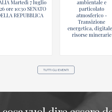
ALIA Martedì 7 luglio
ambientale e
26 ore 10:30 SENATO
particolato
DELLA REPUBBLICA
atmosferico -
Transizione
energetica, digitale
risorse minerarie
TUTTI GLI EVENTI
 cosa vuol dire essere de