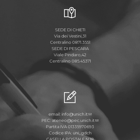
SEDE DI CHIETI
Via dei Vestini,31
Centralino 0871.3551
SEDE DI PESCARA
Viale Pindaro,42
Centralino 085.45371
email:
info@unich.it
PEC:
ateneo@pec.unich.it
Partita IVA 01335970693
Codice IPA: uni_gdch
CASELLA POSTALE N.18