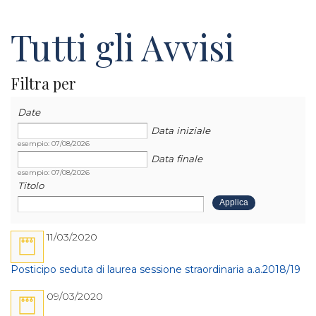
Tutti gli Avvisi
Filtra per
Data
Data
Date
Data iniziale
esempio: 07/08/2026
Data finale
esempio: 07/08/2026
Titolo
11/03/2020
Posticipo seduta di laurea sessione straordinaria a.a.2018/19
09/03/2020