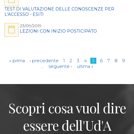
TEST DI VALUTAZIONE DELLE CONOSCENZE PER
L'ACCESSO - ESITI
23/09/2019
LEZIONI CON INIZIO POSTICIPATO
Pagine
« prima
‹ precedente
1
2
3
4
5
6
7
8
9
…
seguente ›
ultima »
Scopri cosa vuol dire
essere dell'Ud'A