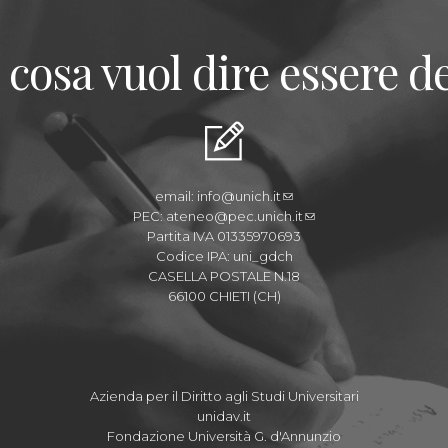
 cosa vuol dire essere de
email:
info@unich.it
PEC:
ateneo@pec.unich.it
Partita IVA 01335970693
Codice IPA: uni_gdch
CASELLA POSTALE N.18
66100 CHIETI (CH)
Azienda per il Diritto agli Studi Universitari
unidav.it
Fondazione Università G. d'Annunzio