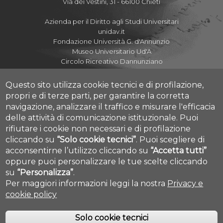
Via dei Vestini, 31 - 66100 Chieti
Azienda per il Diritto agli Studi Universitari
unidav.it
Fondazione Università G. d'Annunzio
Museo Universitario Ud'A
Circolo Ricreativo Dannunziano
Questo sito utilizza cookie tecnici e di profilazione,
propri e di terze parti, per garantire la corretta
navigazione, analizzare il traffico e misurare l'efficacia
Albo Pretorio Online
delle attività di comunicazione istituzionale.
Puoi
Amministrazione Trasparente
rifiutare i cookie non necessari e di profilazione
Mettiamoci la Faccia
cliccando su
“Solo cookie tecnici”
.
Puoi scegliere di
Fatturazione elettronica
acconsentirne l’utilizzo cliccando su
“Accetta tutti”
Cookie settings
Dove siamo
oppure puoi personalizzare le tue scelte cliccando
su
“Personalizza”
.
Per maggiori informazioni leggi la nostra
Privacy e
cookie policy
Solo cookie tecnici