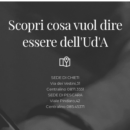
Scopri cosa vuol dire
essere dell'Ud'A
SEDE DI CHIETI
Via dei Vestini,31
Centralino 0871.3551
SEDE DI PESCARA
Viale Pindaro,42
Centralino 085.45371